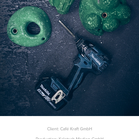
Client:
Café
Kraft GmbH
Production: Kaletsch Medien GmbH